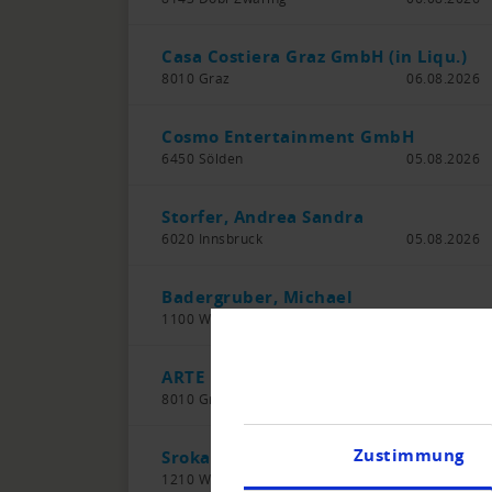
Casa Costiera Graz GmbH (in Liqu.)
8010 Graz
06.08.2026
Cosmo Entertainment GmbH
6450 Sölden
05.08.2026
Storfer, Andrea Sandra
6020 Innsbruck
05.08.2026
Badergruber, Michael
1100 Wien
05.08.2026
ARTE BAU GmbH
8010 Graz
05.08.2026
Zustimmung
Sroka, Alexander
1210 Wien
05.08.2026