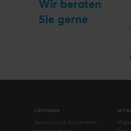
Wir beraten
Sie gerne
T
LÖSUNGEN
MITG
Marktanalyse & Kundendaten
Mitgli
Identität & Bonität
Online