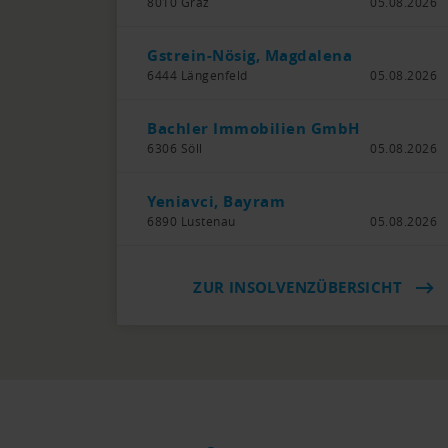
8010 Graz
05.08.2026
Gstrein-Nösig, Magdalena
6444 Längenfeld
05.08.2026
Bachler Immobilien GmbH
6306 Söll
05.08.2026
Yeniavci, Bayram
6890 Lustenau
05.08.2026
ZUR INSOLVENZÜBERSICHT