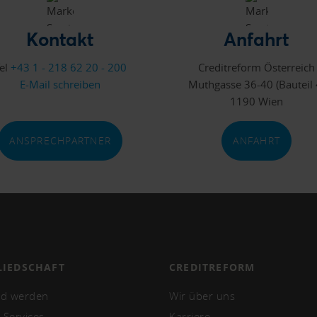
Kontakt
Anfahrt
el
+43 1 - 218 62 20 - 200
Creditreform Österreich
E-Mail schreiben
Muthgasse 36-40 (Bauteil 
1190 Wien
ANSPRECHPARTNER
ANFAHRT
LIEDSCHAFT
CREDITREFORM
ed werden
Wir über uns
 Services
Karriere