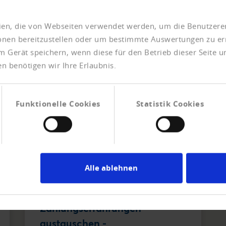
Alter der Rechnung und das rapide - Tag
für Tag. Dieser Effekt verstärkt sich in
eien, die von Webseiten verwendet werden, um die Benutzerer
wirtschaftlich angespannten Zeiten noch
ionen bereitzustellen oder um bestimmte Auswertungen zu er
mehr.
m Gerät speichern, wenn diese für den Betrieb dieser Seite 
n benötigen wir Ihre Erlaubnis.
Sie haben offene Rechnungen mit einer
Überfälligkeit von mehr als 90 Tagen?
Übergeben Sie uns Ihre offenen
Forderungen. Wir kümmern uns darum!
Funktionelle Cookies
Statistik Cookies
INKASSO ONLINE BEAUFTRAGEN
Alle ablehnen
Zahlungserfahrungen
austauschen
-