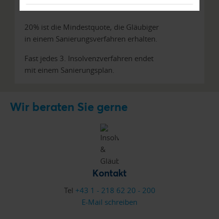
Wussten Sie schon?
20% ist die Mindestquote, die Gläubiger
in einem Sanierungsverfahren erhalten.
Fast jedes 3. Insolvenzverfahren endet
mit einem Sanierungsplan.
Wir beraten Sie gerne
Kontakt
Tel
+43 1 - 218 62 20 - 200
E-Mail schreiben