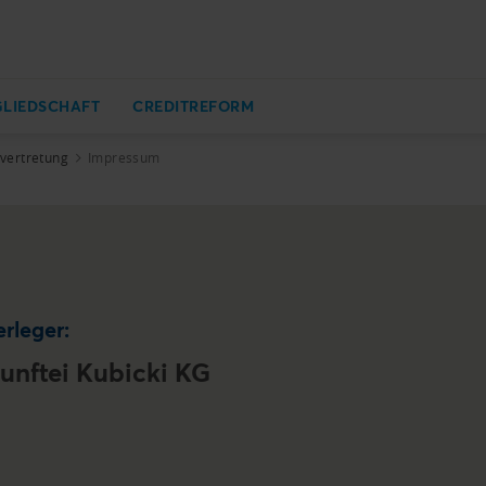
GLIEDSCHAFT
CREDITREFORM
zvertretung
Impressum
rleger:
unftei Kubicki KG