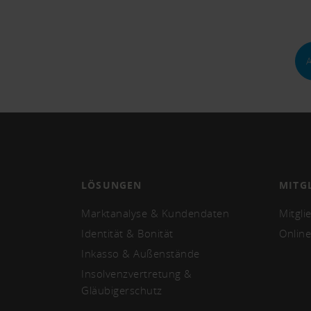
LÖSUNGEN
MITG
Marktanalyse & Kundendaten
Mitgli
Identität & Bonität
Online
Inkasso & Außenstände
Insolvenzvertretung &
Gläubigerschutz