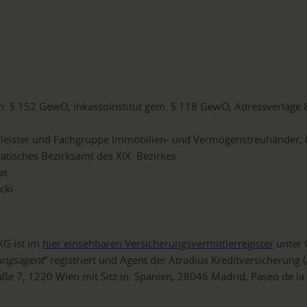
. § 152 GewO, Inkassoinstitut gem. § 118 GewO, Adressverlage
tleister und Fachgruppe Immobilien- und Vermögenstreuhände
tisches Bezirksamt des XIX. Bezirkes
at
cki
KG ist im
hier einsehbaren Versicherungsvermittlerregister
unter 
ungsagent
“ registriert und Agent der Atradius Kreditversicherung 
e 7, 1220 Wien mit Sitz in: Spanien, 28046 Madrid, Paseo de la C