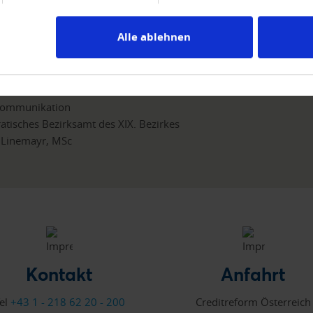
Alle ablehnen
d Direktwerbeunternehmen
kommunikation
tisches Bezirksamt des XIX. Bezirkes
 Linemayr, MSc
Kontakt
Anfahrt
el
+43 1 - 218 62 20 - 200
Creditreform Österreich