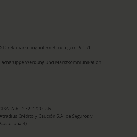
 & Direktmarketingunternehmen gem. § 151
r, Fachgruppe Werbung und Marktkommunikation
GISA-Zahl: 37222994 als
(Atradius Crédito y Caución S.A. de Seguros y
astellana 4).