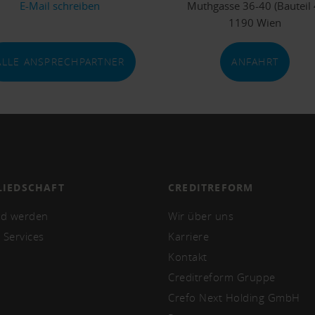
E-Mail schreiben
Muthgasse 36-40 (Bauteil 
1190 Wien
ALLE ANSPRECHPARTNER
ANFAHRT
LIEDSCHAFT
CREDITREFORM
ed werden
Wir über uns
 Services
Karriere
Kontakt
Creditreform Gruppe
Crefo Next Holding GmbH