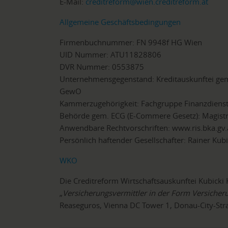
E-Mail:
creditreform@wien.creditreform.at
Allgemeine Geschäftsbedingungen
Firmenbuchnummer: FN 9948f HG Wien
UID Nummer: ATU11828806
DVR Nummer: 0553875
Unternehmensgegenstand: Kreditauskunftei gem
GewO
Kammerzugehörigkeit: Fachgruppe Finanzdiens
Behörde gem. ECG (E-Commere Gesetz): Magistra
Anwendbare Rechtvorschriften: www.ris.bka.gv.
Persönlich haftender Gesellschafter: Rainer Kubi
WKO
Die Creditreform Wirtschaftsauskunftei Kubicki 
„
Versicherungsvermittler in der Form Versicher
Reaseguros, Vienna DC Tower 1, Donau-City-Straß