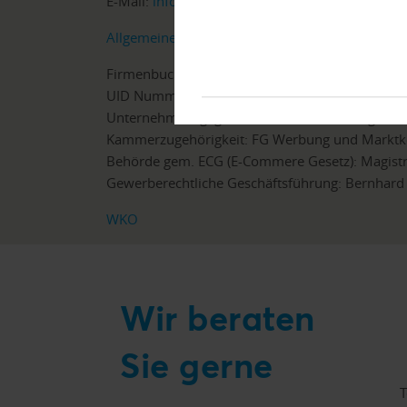
E-Mail:
info@crefo.tech
Allgemeine Geschäftsbedingungen
Firmenbuchnummer: 541846h
UID Nummer: ATU76019078
Unternehmensgegenstand: Adressenverlage un
Kammerzugehörigkeit: FG Werbung und Markt
Behörde gem. ECG (E-Commere Gesetz): Magistra
Gewerberechtliche Geschäftsführung: Bernhard
WKO
Wir beraten
Sie gerne
T