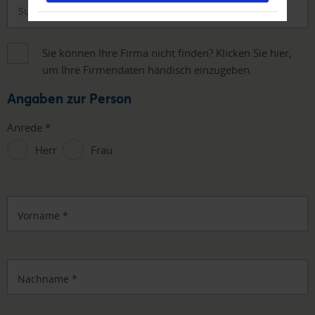
Sie können Ihre Firma nicht finden? Klicken Sie hier,
um Ihre Firmendaten händisch einzugeben.
Angaben zur Person
Anrede
*
Herr
Frau
Vorname
*
Nachname
*