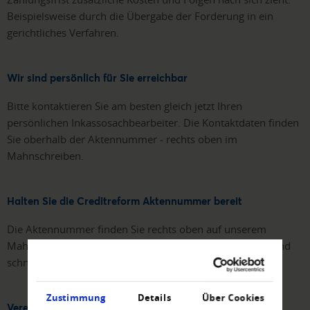
Beispielsweise durch die Übergabe der Forderung in ein
gerichtliches Verfahren.
Wir sind persönlich für Sie erreichbar
Bitte kontaktieren Sie am besten gleich jetzt Ihren
persönlichen Inkassosachbearbeiter. Die Kontaktdaten finden
Sie oberhalb der Aktennummer - rechts oben im
Mahnschreiben.
Halten Sie die Creditreform Aktennummer bereit
Die Aktennummer finden Sie rechts oben auf unserem
Mahnschreiben. Diese ist wichtig, um Ihren Fall einfach und
schnell bearbeiten zu können.
Zustimmung
Details
Über Cookies
Vereinbaren Sie die Zahlungsweise mit uns