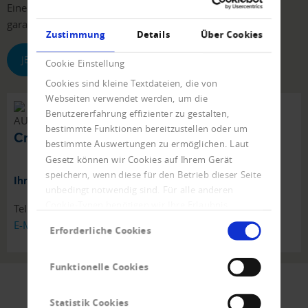
Eine leistungsfähige und bedienerfreundliche Software
garantiert Ihnen eine professionelle Datenbanknutzung.
Zustimmung
Details
Über Cookies
JETZT TESTEN
Cookie Einstellung
Cookies sind kleine Textdateien, die von
Webseiten verwendet werden, um die
Benutzererfahrung effizienter zu gestalten,
bestimmte Funktionen bereitzustellen oder um
Creditreform Österreich
bestimmte Auswertungen zu ermöglichen. Laut
Gesetz können wir Cookies auf Ihrem Gerät
speichern, wenn diese für den Betrieb dieser Seite
Ihr direkter Kontakt zu einer persönlichen Beratung:
unbedingt notwendig sind. Für alle anderen
Cookie-Typen benötigen wir Ihre Erlaubnis.
Tel
+43 1 - 218 62 20 - 200
Einwilligungsauswahl
E-Mail schreiben
Erforderliche Cookies
Funktionelle Cookies
Statistik Cookies