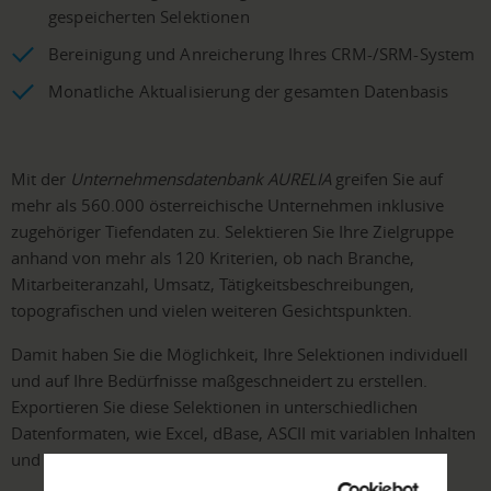
gespeicherten Selektionen
Bereinigung und Anreicherung Ihres CRM-/SRM-System
Monatliche Aktualisierung der gesamten Datenbasis
Mit der
Unternehmensdatenbank AURELIA
greifen Sie auf
mehr als 560.000 österreichische Unternehmen inklusive
zugehöriger Tiefendaten zu. Selektieren Sie Ihre Zielgruppe
anhand von mehr als 120 Kriterien, ob nach Branche,
Mitarbeiteranzahl, Umsatz, Tätigkeitsbeschreibungen,
topografischen und vielen weiteren Gesichtspunkten.
Damit haben Sie die Möglichkeit, Ihre Selektionen individuell
und auf Ihre Bedürfnisse maßgeschneidert zu erstellen.
Exportieren Sie diese Selektionen in unterschiedlichen
Datenformaten, wie Excel, dBase, ASCII mit variablen Inhalten
und Tiefendaten.