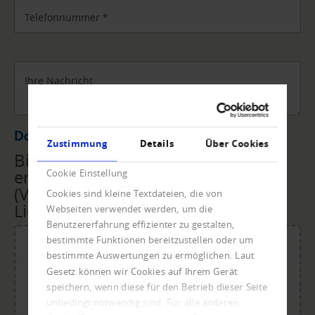
Telefonnummer
*
Ihre Nachricht
Datei Upload
Zustimmung
Details
Über Cookies
Bitte übermitteln Sie uns die
erforderlichen Unterlagen
Cookie Einstellung
(Vollmacht, Rechnungen,
Cookies sind kleine Textdateien, die von
Lieferscheine, ...) per Upload.
Webseiten verwendet werden, um die
Benutzererfahrung effizienter zu gestalten,
bestimmte Funktionen bereitzustellen oder um
bestimmte Auswertungen zu ermöglichen. Laut
Gesetz können wir Cookies auf Ihrem Gerät
Für den Upload Datei ablegen oder klicken.
speichern, wenn diese für den Betrieb dieser Seite
Maximale Dateigröße: 20 MB.
unbedingt notwendig sind. Für alle anderen
Zulässige Dateitypen: doc, dot, docx, xlsx, pdf, odt, ots,