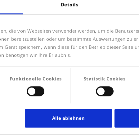
Details
Telefonnummer
*
eien, die von Webseiten verwendet werden, um die Benutzerer
ionen bereitzustellen oder um bestimmte Auswertungen zu er
m Gerät speichern, wenn diese für den Betrieb dieser Seite 
n benötigen wir Ihre Erlaubnis.
Funktionelle Cookies
Statistik Cookies
e erforderlichen Unterlagen
erscheine, ...) per Upload.
Alle ablehnen