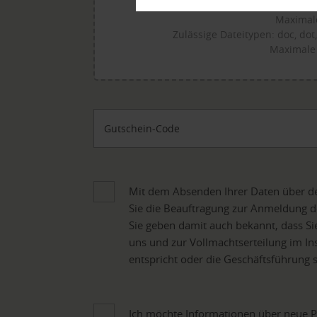
Für den Upload 
Maximale
Zulässige Dateitypen: doc, dot, d
Maximale
Gutschein-Code
Mit dem Absenden Ihrer Daten über de
Sie die Beauftragung zur Anmeldung d
Sie geben damit auch bekannt, dass S
uns und zur Vollmachtserteilung im In
entspricht oder die Geschäftsführung 
Ich möchte Informationen über neue Pr