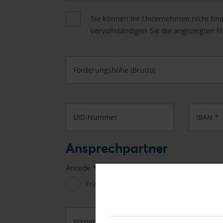
Sie können Ihr Unternehmen nicht find
vervollständigen Sie die angezeigten E
Forderungshöhe (Brutto)
UID-Nummer
IBAN
*
Ansprechpartner
Anrede
*
Frau
Herr
Vorname
*