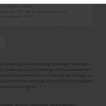
Datei ablegen oder klicken.
 Dateigröße: 20 MB.
ocx, xlsx, pdf, odt, ots, jpg, jpeg, jpe, png.
 Gesamtgröße: 20 MB.
n Button „Insolvenzvertretung beantragen“ bestätigen
er Forderung und zur Vertretung im Insolvenzverfahren.
ie von Ihrem Unternehmen zur Erteilung des Auftrages an
solvenzverfahren berechtigt sind und dies Ihren Aufgaben
sie dazu ermächtigt hat.
*
odukte, Services, Gutscheine, Veranstaltungen,