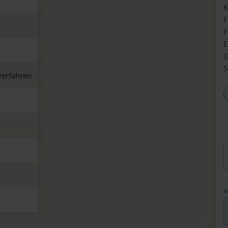
K
F
F
E
G
S
verfahren
N