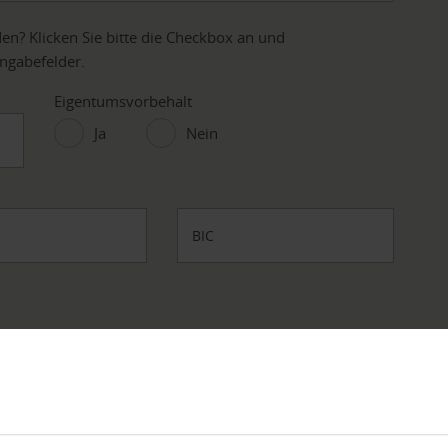
en? Klicken Sie bitte die Checkbox an und
ingabefelder.
Eigentumsvorbehalt
Ja
Nein
BIC
Nachname
*