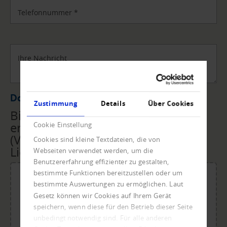
Telefonnummer
*
Ihre Nachricht
Datei Upload
Zustimmung
Details
Über Cookies
Bitte übermitteln Sie uns die
erforderlichen Unterlagen
Cookie Einstellung
(Vollmacht, Rechnungen,
Cookies sind kleine Textdateien, die von
Lieferscheine, ...) per Upload.
Webseiten verwendet werden, um die
Benutzererfahrung effizienter zu gestalten,
bestimmte Funktionen bereitzustellen oder um
bestimmte Auswertungen zu ermöglichen. Laut
Gesetz können wir Cookies auf Ihrem Gerät
Für den Upload Datei ablegen oder klicken.
speichern, wenn diese für den Betrieb dieser Seite
Maximale Dateigröße: 20 MB.
unbedingt notwendig sind. Für alle anderen
Zulässige Dateitypen: doc, dot, docx, xlsx, pdf, odt, ots,