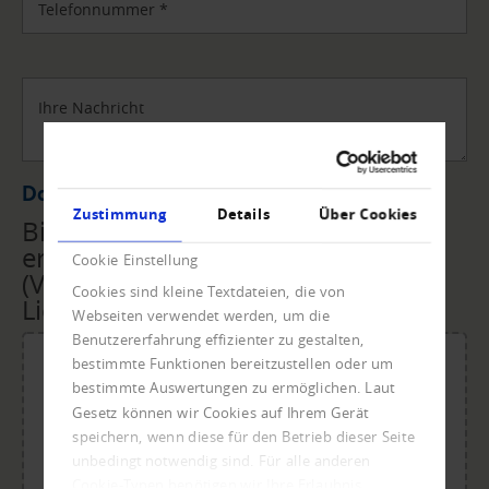
Telefonnummer
*
Ihre Nachricht
Datei Upload
Zustimmung
Details
Über Cookies
Bitte übermitteln Sie uns die
erforderlichen Unterlagen
Cookie Einstellung
(Vollmacht, Rechnungen,
Cookies sind kleine Textdateien, die von
Lieferscheine, ...) per Upload.
Webseiten verwendet werden, um die
Benutzererfahrung effizienter zu gestalten,
bestimmte Funktionen bereitzustellen oder um
bestimmte Auswertungen zu ermöglichen. Laut
Gesetz können wir Cookies auf Ihrem Gerät
Für den Upload Datei ablegen oder klicken.
speichern, wenn diese für den Betrieb dieser Seite
Maximale Dateigröße: 20 MB.
unbedingt notwendig sind. Für alle anderen
Zulässige Dateitypen: doc, dot, docx, xlsx, pdf, odt, ots,
Cookie-Typen benötigen wir Ihre Erlaubnis.