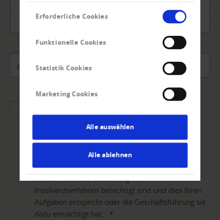
jpg, jpeg, jpe, png.
Einwilligungsauswahl
Maximale Gesamtgröße: 20 MB.
Erforderliche Cookies
Funktionelle Cookies
Gutschein-Code
Statistik Cookies
Marketing Cookies
Mit dem Absenden Ihrer Daten über den Button
„Insolvenzvertretung beantragen“ bestätigen Sie
Alle auswählen
die Beauftragung zur Anmeldung der Forderung
und zur Vertretung im Insolvenzverfahren. Sie
geben damit auch bekannt, dass Sie von Ihrem
Alle ablehnen
Unternehmen zur Erteilung des Auftrages an uns
und zur Vollmachtserteilung im
Insolvenzverfahren berechtigt sind und dies Ihren
Aufgaben entspricht oder die Geschäftsführung sie
dazu ermächtigt hat.
*