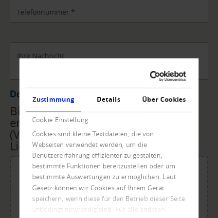
Telefonnummer
*
Ihre Nachricht
Datei Upload
Zustimmung
Details
Über Cookies
Bitte übermitteln Sie uns die
erforderlichen Unterlagen
Cookie Einstellung
(Vollmacht, Rechnungen,
Cookies sind kleine Textdateien, die von
Lieferscheine, ...) per Upload.
Webseiten verwendet werden, um die
Benutzererfahrung effizienter zu gestalten,
bestimmte Funktionen bereitzustellen oder um
bestimmte Auswertungen zu ermöglichen. Laut
Gesetz können wir Cookies auf Ihrem Gerät
Für den Upload Datei ablegen oder klicken.
speichern, wenn diese für den Betrieb dieser Seite
Maximale Dateigröße: 20 MB.
unbedingt notwendig sind. Für alle anderen
Zulässige Dateitypen: doc, dot, docx, xlsx, pdf, odt, ots,