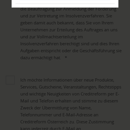
„Insolvenzvertretung beantragen“ bestätigen Sie
die Beauftragung zur Anmeldung der Forderung
und zur Vertretung im Insolvenzverfahren. Sie
geben damit auch bekannt, dass Sie von Ihrem
Unternehmen zur Erteilung des Auftrages an uns
und zur Vollmachtserteilung im
Insolvenzverfahren berechtigt sind und dies Ihren
Aufgaben entspricht oder die Geschäftsführung sie
dazu ermächtigt hat.
*
Ich möchte Informationen über neue Produkte,
Services, Gutscheine, Veranstaltungen, Rechtstipps
und wichtige Neuigkeiten von Creditreform per E-
Mail und Telefon erhalten und stimme zu diesem
Zweck der Übermittlung von Name,
Telefonnummer und E-Mail-Adresse an
Creditreform Österreich zu. Diese Zustimmung
kann jederzeit durch E-Mail an