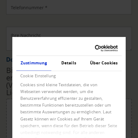
Telefonnummer
*
Ihre Nachricht
Datei Upload
Zustimmung
Details
Über Cookies
Bitte übermitteln Sie uns die
erforderlichen Unterlagen
Cookie Einstellung
(Vollmacht, Rechnungen,
Cookies sind kleine Textdateien, die von
Lieferscheine, ...) per Upload.
Webseiten verwendet werden, um die
Benutzererfahrung effizienter zu gestalten,
bestimmte Funktionen bereitzustellen oder um
bestimmte Auswertungen zu ermöglichen. Laut
Gesetz können wir Cookies auf Ihrem Gerät
Für den Upload Datei ablegen oder klicken.
speichern, wenn diese für den Betrieb dieser Seite
Maximale Dateigröße: 20 MB.
unbedingt notwendig sind. Für alle anderen
Zulässige Dateitypen: doc, dot, docx, xlsx, pdf, odt, ots,