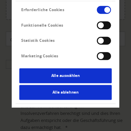
jpg, jpeg, jpe, png.
Einwilligungsauswahl
Maximale Gesamtgröße: 20 MB.
Erforderliche Cookies
Funktionelle Cookies
Gutschein-Code
Statistik Cookies
Marketing Cookies
Mit dem Absenden Ihrer Daten über den Button
„Insolvenzvertretung beantragen“ bestätigen Sie
Alle auswählen
die Beauftragung zur Anmeldung der Forderung
und zur Vertretung im Insolvenzverfahren. Sie
geben damit auch bekannt, dass Sie von Ihrem
Alle ablehnen
Unternehmen zur Erteilung des Auftrages an uns
und zur Vollmachtserteilung im
Insolvenzverfahren berechtigt sind und dies Ihren
Aufgaben entspricht oder die Geschäftsführung sie
dazu ermächtigt hat.
*