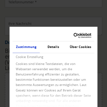
Telefonnummer
*
Ihre Nachricht
Datei Upload
Zustimmung
Details
Über Cookies
Bitte übermitteln Sie uns die
erforderlichen Unterlagen
Cookie Einstellung
(Vollmacht, Rechnungen,
Cookies sind kleine Textdateien, die von
Lieferscheine, ...) per Upload.
Webseiten verwendet werden, um die
Benutzererfahrung effizienter zu gestalten,
bestimmte Funktionen bereitzustellen oder um
bestimmte Auswertungen zu ermöglichen. Laut
Gesetz können wir Cookies auf Ihrem Gerät
Für den Upload Datei ablegen oder klicken.
speichern, wenn diese für den Betrieb dieser Seite
Maximale Dateigröße: 20 MB.
unbedingt notwendig sind. Für alle anderen
Zulässige Dateitypen: doc, dot, docx, xlsx, pdf, odt, ots,
Cookie-Typen benötigen wir Ihre Erlaubnis.