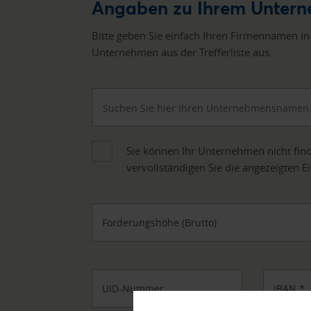
Angaben zu Ihrem Unter
Bitte geben Sie einfach Ihren Firmennamen in
Unternehmen aus der Trefferliste aus.
Sie können Ihr Unternehmen nicht find
vervollständigen Sie die angezeigten E
Forderungshöhe (Brutto)
UID-Nummer
IBAN
*