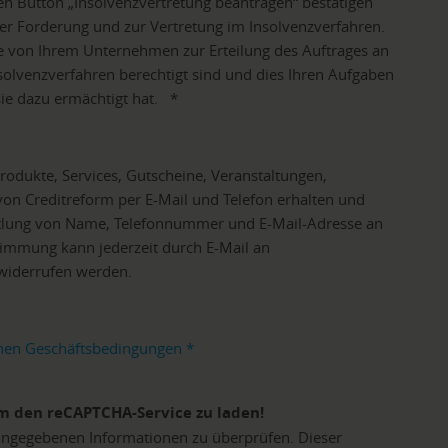
n Button „Insolvenzvertretung beantragen“ bestätigen
er Forderung und zur Vertretung im Insolvenzverfahren.
ie von Ihrem Unternehmen zur Erteilung des Auftrages an
solvenzverfahren berechtigt sind und dies Ihren Aufgaben
sie dazu ermächtigt hat.
*
odukte, Services, Gutscheine, Veranstaltungen,
von Creditreform per E-Mail und Telefon erhalten und
tlung von Name, Telefonnummer und E-Mail-Adresse an
timmung kann jederzeit durch E-Mail an
 widerrufen werden.
nen Geschäftsbedingungen
*
m den reCAPTCHA-Service zu laden!
ngegebenen Informationen zu überprüfen. Dieser