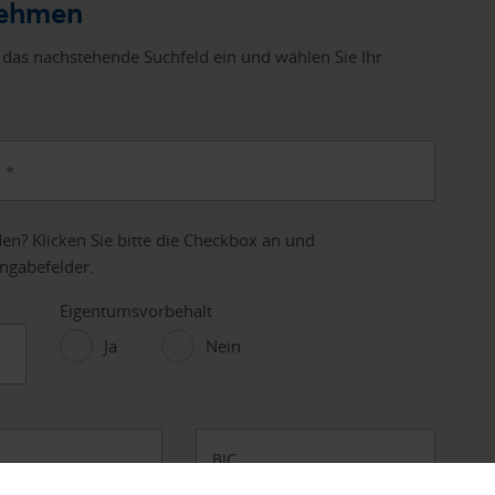
nehmen
 das nachstehende Suchfeld ein und wählen Sie Ihr
en? Klicken Sie bitte die Checkbox an und
ingabefelder.
Eigentumsvorbehalt
Ja
Nein
BIC