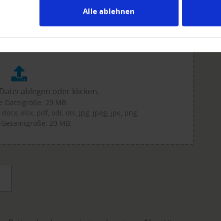
Alle ablehnen
e erforderlichen Unterlagen
erscheine, ...) per Upload.
Datei ablegen oder klicken.
 Dateigröße: 20 MB.
ocx, xlsx, pdf, odt, ots, jpg, jpeg, jpe, png.
 Gesamtgröße: 20 MB.