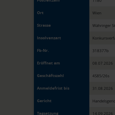
Postleitzahl
1180
Ort
Wien
Strasse
Währinger S
Insolvenzart
Konkursverf
Fb-Nr.
318377b
Eröffnet am
08.07.2026
Geschäftszahl
4S85/26s
Anmeldefrist bis
31.08.2026
Gericht
Handelsgeri
Tagsatzung
14.09.2026