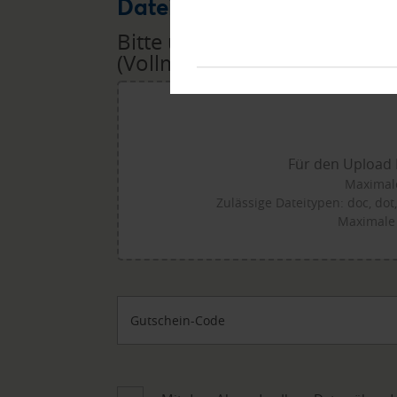
Datei Upload
Bitte übermitteln Sie uns di
(Vollmacht, Rechnungen, Lief
Für den Upload 
Maximale
Zulässige Dateitypen: doc, dot, d
Maximale
Gutschein-Code