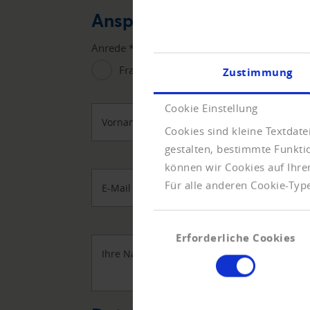
Ansprechpartner
Anrede
*
Frau
Herr
Zustimmung
Cookie Einstellung
Vorname
*
Cookies sind kleine Textdat
gestalten, bestimmte Funkt
können wir Cookies auf Ihre
Für alle anderen Cookie-Type
E-Mail
*
Einwilligungsauswahl
Erforderliche Cookies
Ihre Nachricht