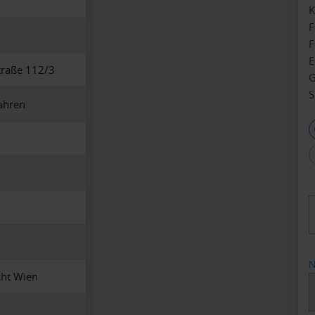
K
F
F
E
traße 112/3
G
S
ahren
N
cht Wien