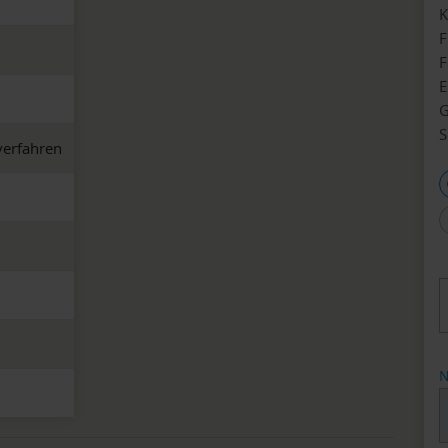
K
F
F
E
G
S
verfahren
N