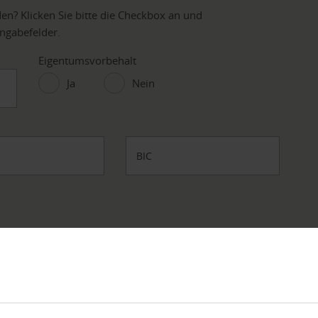
en? Klicken Sie bitte die Checkbox an und
ingabefelder.
Eigentumsvorbehalt
Ja
Nein
BIC
Nachname
*