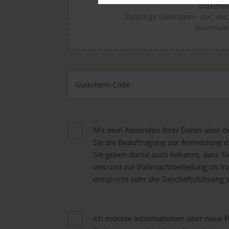
Maximale
Zulässige Dateitypen: doc, dot, d
Maximale
Gutschein-Code
Mit dem Absenden Ihrer Daten über de
Sie die Beauftragung zur Anmeldung d
Sie geben damit auch bekannt, dass S
uns und zur Vollmachtserteilung im In
entspricht oder die Geschäftsführung 
Ich möchte Informationen über neue Pr