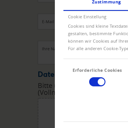
Zustimmung
Cookie Einstellung
E-Mail
*
Cookies sind kleine Textdat
gestalten, bestimmte Funkt
können wir Cookies auf Ihre
Für alle anderen Cookie-Type
Ihre Nachricht
Einwilligungsauswahl
Erforderliche Cookies
Datei Upload
Bitte übermitteln Sie uns di
(Vollmacht, Rechnungen, Lief
Für den Upload 