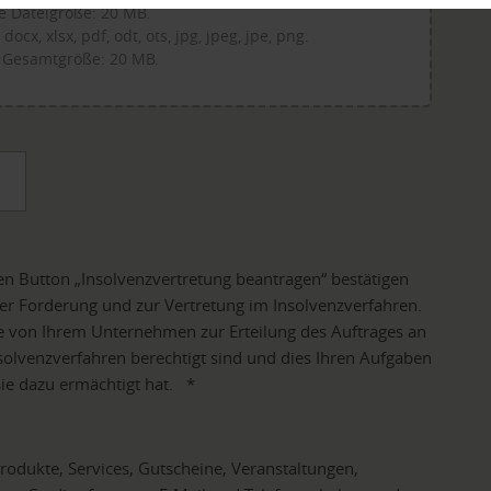
 Dateigröße: 20 MB.
ocx, xlsx, pdf, odt, ots, jpg, jpeg, jpe, png.
 Gesamtgröße: 20 MB.
n Button „Insolvenzvertretung beantragen“ bestätigen
er Forderung und zur Vertretung im Insolvenzverfahren.
ie von Ihrem Unternehmen zur Erteilung des Auftrages an
solvenzverfahren berechtigt sind und dies Ihren Aufgaben
sie dazu ermächtigt hat.
*
odukte, Services, Gutscheine, Veranstaltungen,