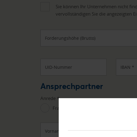
Sie können Ihr Unternehmen nicht find
vervollständigen Sie die angezeigten E
Forderungshöhe (Brutto)
UID-Nummer
IBAN
*
Ansprechpartner
Anrede
*
Frau
Herr
Vorname
*