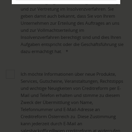
die Beauftragung zur Anmeldung der Forderung
und zur Vertretung im Insolvenzverfahren. Sie
geben damit auch bekannt, dass Sie von Ihrem
Unternehmen zur Erteilung des Auftrages an uns
und zur Vollmachtserteilung im
Insolvenzverfahren berechtigt sind und dies Ihren
Aufgaben entspricht oder die Geschäftsführung sie
dazu ermächtigt hat.
*
Ich möchte Informationen über neue Produkte,
Services, Gutscheine, Veranstaltungen, Rechtstipps
und wichtige Neuigkeiten von Creditreform per E-
Mail und Telefon erhalten und stimme zu diesem
Zweck der Übermittlung von Name,
Telefonnummer und E-Mail-Adresse an
Creditreform Österreich zu. Diese Zustimmung
kann jederzeit durch E-Mail an
salesbackoffice@wien.creditreform.at widerrufen