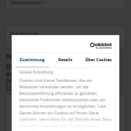
Telefonnummer
*
Ihre Nachricht
Datei Upload
Zustimmung
Details
Über Cookies
Bitte übermitteln Sie uns die
erforderlichen Unterlagen
Cookie Einstellung
(Vollmacht, Rechnungen,
Cookies sind kleine Textdateien, die von
Lieferscheine, ...) per Upload.
Webseiten verwendet werden, um die
Benutzererfahrung effizienter zu gestalten,
bestimmte Funktionen bereitzustellen oder um
bestimmte Auswertungen zu ermöglichen. Laut
Gesetz können wir Cookies auf Ihrem Gerät
Für den Upload Datei ablegen oder klicken.
speichern, wenn diese für den Betrieb dieser Seite
Maximale Dateigröße: 20 MB.
unbedingt notwendig sind. Für alle anderen
Zulässige Dateitypen: doc, dot, docx, xlsx, pdf, odt, ots,