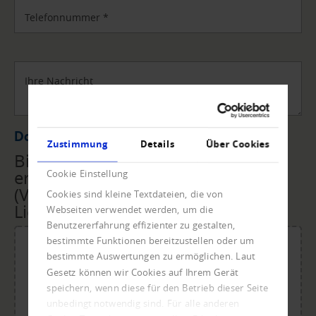
Telefonnummer
*
Ihre Nachricht
Datei Upload
Zustimmung
Details
Über Cookies
Bitte übermitteln Sie uns die
erforderlichen Unterlagen
Cookie Einstellung
(Vollmacht, Rechnungen,
Cookies sind kleine Textdateien, die von
Lieferscheine, ...) per Upload.
Webseiten verwendet werden, um die
Benutzererfahrung effizienter zu gestalten,
bestimmte Funktionen bereitzustellen oder um
bestimmte Auswertungen zu ermöglichen. Laut
Gesetz können wir Cookies auf Ihrem Gerät
Für den Upload Datei ablegen oder klicken.
speichern, wenn diese für den Betrieb dieser Seite
Maximale Dateigröße: 20 MB.
unbedingt notwendig sind. Für alle anderen
Zulässige Dateitypen: doc, dot, docx, xlsx, pdf, odt, ots,