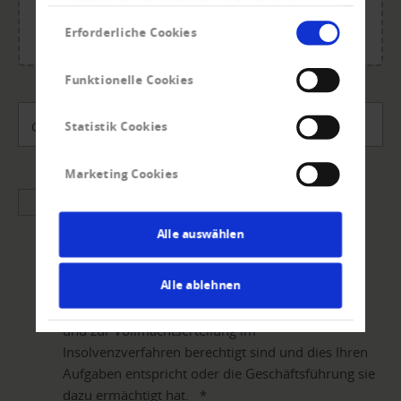
jpg, jpeg, jpe, png.
Einwilligungsauswahl
Maximale Gesamtgröße: 20 MB.
Erforderliche Cookies
Funktionelle Cookies
Gutschein-Code
Statistik Cookies
Marketing Cookies
Mit dem Absenden Ihrer Daten über den Button
„Insolvenzvertretung beantragen“ bestätigen Sie
Alle auswählen
die Beauftragung zur Anmeldung der Forderung
und zur Vertretung im Insolvenzverfahren. Sie
Alle ablehnen
geben damit auch bekannt, dass Sie von Ihrem
Unternehmen zur Erteilung des Auftrages an uns
und zur Vollmachtserteilung im
Insolvenzverfahren berechtigt sind und dies Ihren
Aufgaben entspricht oder die Geschäftsführung sie
dazu ermächtigt hat.
*