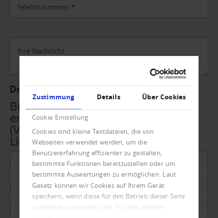
Telefonnummer
*
Ihre Nachricht
Datei Upload
Zustimmung
Details
Über Cookies
Bitte übermitteln Sie uns die
erforderlichen Unterlagen
Cookie Einstellung
(Vollmacht, Rechnungen,
Cookies sind kleine Textdateien, die von
Lieferscheine, ...) per Upload.
Webseiten verwendet werden, um die
Benutzererfahrung effizienter zu gestalten,
bestimmte Funktionen bereitzustellen oder um
bestimmte Auswertungen zu ermöglichen. Laut
Gesetz können wir Cookies auf Ihrem Gerät
Für den Upload Datei ablegen oder klicken.
speichern, wenn diese für den Betrieb dieser Seite
Maximale Dateigröße: 20 MB.
unbedingt notwendig sind. Für alle anderen
Zulässige Dateitypen: doc, dot, docx, xlsx, pdf, odt, ots,
Cookie-Typen benötigen wir Ihre Erlaubnis.