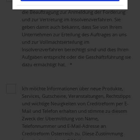
„Insolvenzvertretung beantragen“ bestätigen Sie
die Beauftragung zur Anmeldung der Forderung
und zur Vertretung im Insolvenzverfahren. Sie
geben damit auch bekannt, dass Sie von Ihrem
Unternehmen zur Erteilung des Auftrages an uns
und zur Vollmachtserteilung im
Insolvenzverfahren berechtigt sind und dies Ihren
Aufgaben entspricht oder die Geschäftsführung sie
dazu ermächtigt hat.
*
Ich möchte Informationen über neue Produkte,
Services, Gutscheine, Veranstaltungen, Rechtstipps
und wichtige Neuigkeiten von Creditreform per E-
Mail und Telefon erhalten und stimme zu diesem
Zweck der Übermittlung von Name,
Telefonnummer und E-Mail-Adresse an
Creditreform Österreich zu. Diese Zustimmung