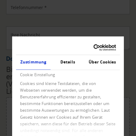
Telefonnummer
*
Ihre Nachricht
Datei Upload
Zustimmung
Details
Über Cookies
Bitte übermitteln Sie uns die
erforderlichen Unterlagen
Cookie Einstellung
(Vollmacht, Rechnungen,
Cookies sind kleine Textdateien, die von
Lieferscheine, ...) per Upload.
Webseiten verwendet werden, um die
Benutzererfahrung effizienter zu gestalten,
bestimmte Funktionen bereitzustellen oder um
bestimmte Auswertungen zu ermöglichen. Laut
Gesetz können wir Cookies auf Ihrem Gerät
Für den Upload Datei ablegen oder klicken.
speichern, wenn diese für den Betrieb dieser Seite
Maximale Dateigröße: 20 MB.
unbedingt notwendig sind. Für alle anderen
Zulässige Dateitypen: doc, dot, docx, xlsx, pdf, odt, ots,