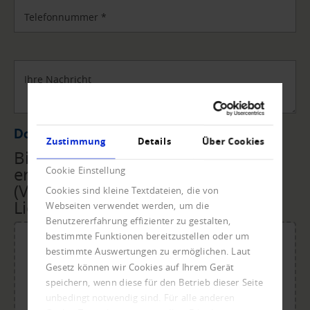
Telefonnummer
*
Ihre Nachricht
Datei Upload
Zustimmung
Details
Über Cookies
Bitte übermitteln Sie uns die
erforderlichen Unterlagen
Cookie Einstellung
(Vollmacht, Rechnungen,
Cookies sind kleine Textdateien, die von
Lieferscheine, ...) per Upload.
Webseiten verwendet werden, um die
Benutzererfahrung effizienter zu gestalten,
bestimmte Funktionen bereitzustellen oder um
bestimmte Auswertungen zu ermöglichen. Laut
Gesetz können wir Cookies auf Ihrem Gerät
Für den Upload Datei ablegen oder klicken.
speichern, wenn diese für den Betrieb dieser Seite
Maximale Dateigröße: 20 MB.
unbedingt notwendig sind. Für alle anderen
Zulässige Dateitypen: doc, dot, docx, xlsx, pdf, odt, ots,