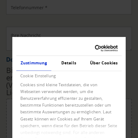
Telefonnummer
*
Ihre Nachricht
Datei Upload
Zustimmung
Details
Über Cookies
Bitte übermitteln Sie uns die
erforderlichen Unterlagen
Cookie Einstellung
(Vollmacht, Rechnungen,
Cookies sind kleine Textdateien, die von
Lieferscheine, ...) per Upload.
Webseiten verwendet werden, um die
Benutzererfahrung effizienter zu gestalten,
bestimmte Funktionen bereitzustellen oder um
bestimmte Auswertungen zu ermöglichen. Laut
Gesetz können wir Cookies auf Ihrem Gerät
Für den Upload Datei ablegen oder klicken.
speichern, wenn diese für den Betrieb dieser Seite
Maximale Dateigröße: 20 MB.
unbedingt notwendig sind. Für alle anderen
Zulässige Dateitypen: doc, dot, docx, xlsx, pdf, odt, ots,