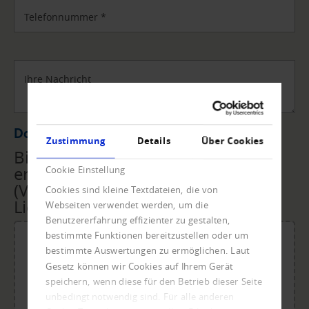
Telefonnummer
*
Ihre Nachricht
Datei Upload
Zustimmung
Details
Über Cookies
Bitte übermitteln Sie uns die
erforderlichen Unterlagen
Cookie Einstellung
(Vollmacht, Rechnungen,
Cookies sind kleine Textdateien, die von
Lieferscheine, ...) per Upload.
Webseiten verwendet werden, um die
Benutzererfahrung effizienter zu gestalten,
bestimmte Funktionen bereitzustellen oder um
bestimmte Auswertungen zu ermöglichen. Laut
Gesetz können wir Cookies auf Ihrem Gerät
Für den Upload Datei ablegen oder klicken.
speichern, wenn diese für den Betrieb dieser Seite
Maximale Dateigröße: 20 MB.
unbedingt notwendig sind. Für alle anderen
Zulässige Dateitypen: doc, dot, docx, xlsx, pdf, odt, ots,