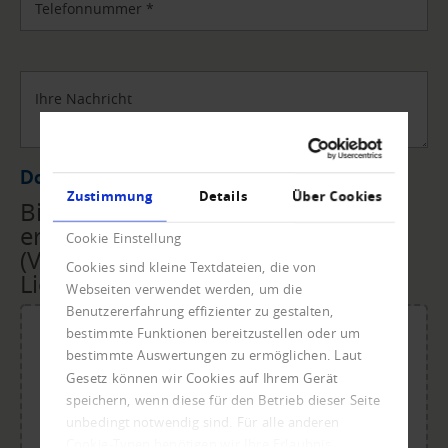
Telefonnummer
*
Ihre Nachricht
Datei Upload
Zustimmung
Details
Über Cookies
Bitte übermitteln Sie uns die
erforderlichen Unterlagen
Cookie Einstellung
(Vollmacht, Rechnungen,
Cookies sind kleine Textdateien, die von
Lieferscheine, ...) per Upload.
Webseiten verwendet werden, um die
Benutzererfahrung effizienter zu gestalten,
bestimmte Funktionen bereitzustellen oder um
bestimmte Auswertungen zu ermöglichen. Laut
Gesetz können wir Cookies auf Ihrem Gerät
Für den Upload Datei ablegen oder klicken.
speichern, wenn diese für den Betrieb dieser Seite
Maximale Dateigröße: 20 MB.
unbedingt notwendig sind. Für alle anderen
Zulässige Dateitypen: doc, dot, docx, xlsx, pdf, odt, ots,
Cookie-Typen benötigen wir Ihre Erlaubnis.