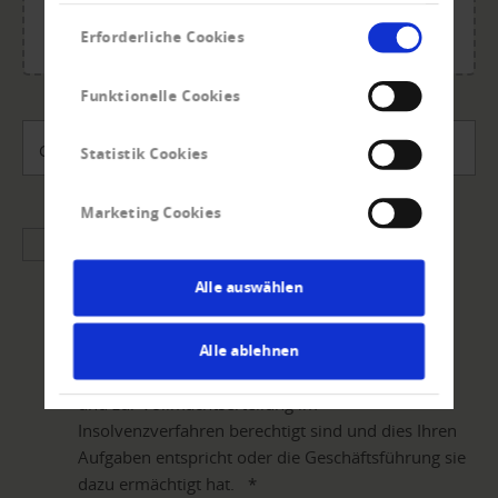
jpg, jpeg, jpe, png.
Einwilligungsauswahl
Maximale Gesamtgröße: 20 MB.
Erforderliche Cookies
Funktionelle Cookies
Gutschein-Code
Statistik Cookies
Marketing Cookies
Mit dem Absenden Ihrer Daten über den Button
„Insolvenzvertretung beantragen“ bestätigen Sie
Alle auswählen
die Beauftragung zur Anmeldung der Forderung
und zur Vertretung im Insolvenzverfahren. Sie
geben damit auch bekannt, dass Sie von Ihrem
Alle ablehnen
Unternehmen zur Erteilung des Auftrages an uns
und zur Vollmachtserteilung im
Insolvenzverfahren berechtigt sind und dies Ihren
Aufgaben entspricht oder die Geschäftsführung sie
dazu ermächtigt hat.
*