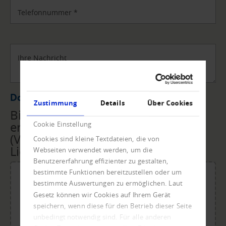
Telefonnummer
*
Ihre Nachricht
Datei Upload
Zustimmung
Details
Über Cookies
Bitte übermitteln Sie uns die
erforderlichen Unterlagen
Cookie Einstellung
(Vollmacht, Rechnungen,
Cookies sind kleine Textdateien, die von
Lieferscheine, ...) per Upload.
Webseiten verwendet werden, um die
Benutzererfahrung effizienter zu gestalten,
bestimmte Funktionen bereitzustellen oder um
bestimmte Auswertungen zu ermöglichen. Laut
Gesetz können wir Cookies auf Ihrem Gerät
Für den Upload Datei ablegen oder klicken.
speichern, wenn diese für den Betrieb dieser Seite
Maximale Dateigröße: 20 MB.
unbedingt notwendig sind. Für alle anderen
Zulässige Dateitypen: doc, dot, docx, xlsx, pdf, odt, ots,