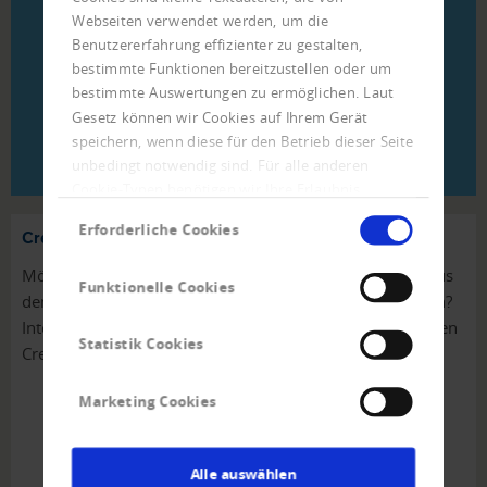
Insolvenzen in Österreich
Webseiten verwendet werden, um die
Insolvenzen in Europa
Benutzererfahrung effizienter zu gestalten,
Default Study
bestimmte Funktionen bereitzustellen oder um
bestimmte Auswertungen zu ermöglichen. Laut
Gesetz können wir Cookies auf Ihrem Gerät
speichern, wenn diese für den Betrieb dieser Seite
WEITERE ANALYSEN
unbedingt notwendig sind. Für alle anderen
Cookie-Typen benötigen wir Ihre Erlaubnis.
Einwilligungsauswahl
Erforderliche Cookies
Creditreform Presseverteiler
Möchten Sie bei Erscheinen neuer Pressemitteilungen aus
Funktionelle Cookies
dem Hause Creditreform automatisch informiert werden?
Interessierten Journalisten bieten wir die Aufnahme in den
Statistik Cookies
Creditreform Presseverteiler an.
Marketing Cookies
ANMELDUNG PRESSEVERTEILER
Alle auswählen