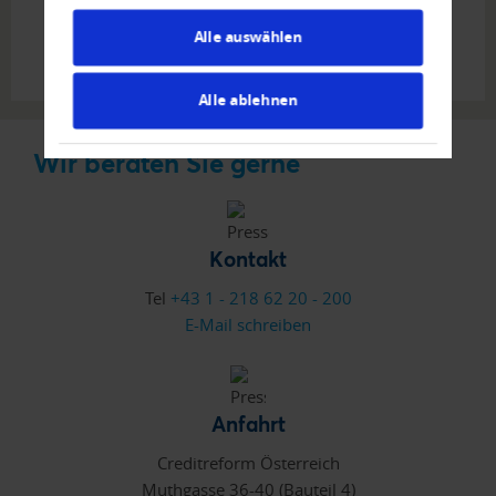
Alle auswählen
ANMELDUNG PRESSEVERTEILER
Alle ablehnen
Wir beraten Sie gerne
Kontakt
Tel
+43 1 - 218 62 20 - 200
E-Mail schreiben
Anfahrt
Creditreform Österreich
Muthgasse 36-40 (Bauteil 4)