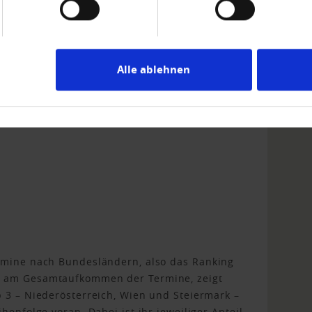
Alle ablehnen
ermine nach Bundesländern, also das Ranking
s am Gesamtaufkommen der Termine, zeigt
p 3 – Niederösterreich, Wien und Steiermark –
henfolge voran. Dabei ist ihr jeweiliger Anteil