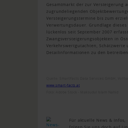
Gesamtmarkt der zur Versteigerung 
zugrundeliegenden Objektbewertung
Versteigerungstermine bis zum erzie
Verwertungsdauer. Grundlage dieses 
lückenlos seit September 2007 erfass
Zwangsversteigerungsobjekten in Öst
Verkehrswertgutachten, Schätzwerte 
Detailinformationen zu den betreibe
Quelle:
SmartFacts Data Services GmbH,
Vollb
www.smart-facts.at
Foto: Adobe Stock - Maksudul Islam Nahid
Für aktuelle News & Infos,
folgen Sie uns doch auf Li