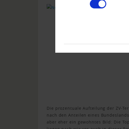
Die prozentuale Aufteilung der ZV-T
nach den Anteilen eines Bundesland
aber eher ein gewohntes Bild: Die To
liegen nach wie vor auch in dieser Rei