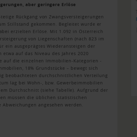
gerungen, aber geringere Erlöse
 stetige Rückgang von Zwangsversteigerungen
um Stillstand gekommen. Begleitet wurde er
ei erzielten Erlöse. Mit 1.092 in Österreich
steigerung von Liegenschaften (nach 823 im
für ein ausgeprägtes Wiederansteigen der
in etwa auf das Niveau des Jahres 2020
ne auf die einzelnen Immobilien-Kategorien -
mobilien, 18% Grundstücke – bewegt sich
ig beobachteten durchschnittlichen Verteilung
stum lag bei Wohn-, bzw. Gewerbeimmobilien
em Durchschnitt (siehe Tabelle). Aufgrund der
len müssen die üblichen statistischen
se Abweichungen angesehen werden.