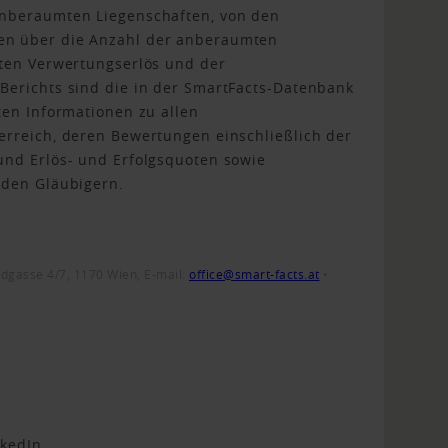
anberaumten Liegenschaften, von den
en über die Anzahl der anberaumten
lten Verwertungserlös und der
Berichts sind die in der SmartFacts-Datenbank
ten Informationen zu allen
erreich, deren Bewertungen einschließlich der
und Erlös- und Erfolgsquoten sowie
nden Gläubigern.
adgasse 4/7, 1170 Wien,
E-mail:
office@smart-facts.at
•
nkedIn.