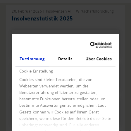
20. Februar 2026
Insolvenzen AT
Wirtschaftsforschung
Insolvenzstatistik 2025
Insolvenzstatistik 1. - 4. Quartal
2025 (PDF) (159 KB)
Zustimmung
Details
Über Cookies
Cookie Einstellung
Karte Insolvenzstatistik 1. - 4.
Cookies sind kleine Textdateien, die von
Quartal 2025 (PDF) (400 KB)
Webseiten verwendet werden, um die
Benutzererfahrung effizienter zu gestalten,
bestimmte Funktionen bereitzustellen oder um
bestimmte Auswertungen zu ermöglichen. Laut
Karte Insolvenzstatistik 1. - 4.
Gesetz können wir Cookies auf Ihrem Gerät
Quartal 2025 (JPG) (234 KB)
speichern, wenn diese für den Betrieb dieser Seite
unbedingt notwendig sind. Für alle anderen
Cookie-Typen benötigen wir Ihre Erlaubnis.