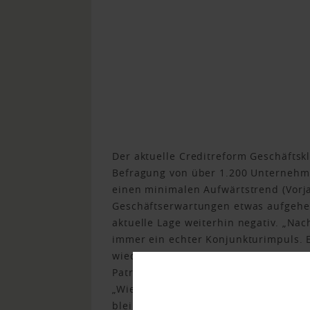
Der aktuelle Creditreform Geschäftsk
Befragung von über 1.200 Unternehmen
einen minimalen Aufwärtstrend (Vorja
Geschäftserwartungen etwas aufgehe
aktuelle Lage weiterhin negativ. „Nac
immer ein echter Konjunkturimpuls. 
wieder wachsen – getrieben vor allem
Patrik-Ludwig Hantzsch, Leiter der C
„Wie stark dieser Impuls tatsächlich 
bleiben, ist allerdings noch vollkom