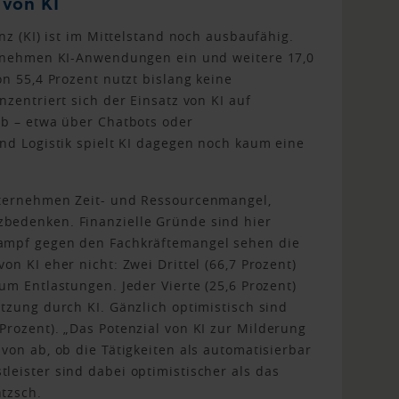
 von KI
nz (KI) ist im Mittelstand noch ausbaufähig.
ernehmen KI-Anwendungen ein und weitere 17,0
n 55,4 Prozent nutzt bislang keine
zentriert sich der Einsatz von KI auf
eb – etwa über Chatbots oder
nd Logistik spielt KI dagegen noch kaum eine
nternehmen Zeit- und Ressourcenmangel,
bedenken. Finanzielle Gründe sind hier
ampf gegen den Fachkräftemangel sehen die
n KI eher nicht: Zwei Drittel (66,7 Prozent)
um Entlastungen. Jeder Vierte (25,6 Prozent)
tzung durch KI. Gänzlich optimistisch sind
rozent). „Das Potenzial von KI zur Milderung
von ab, ob die Tätigkeiten als automatisierbar
eister sind dabei optimistischer als das
tzsch.