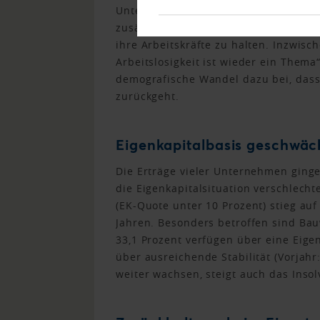
Unternehmen meldeten einen Persona
zusätzliche Stellen geschaffen. „Zu B
ihre Arbeitskräfte zu halten. Inzwi
Arbeitslosigkeit ist wieder ein Thema
demografische Wandel dazu bei, dass
zurückgeht.
Eigenkapitalbasis geschwäc
Die Erträge vieler Unternehmen ginge
die Eigenkapitalsituation verschlecht
(EK-Quote unter 10 Prozent) stieg auf
Jahren. Besonders betroffen sind Bau
33,1 Prozent verfügen über eine Eige
über ausreichende Stabilität (Vorjahr:
weiter wachsen, steigt auch das Insol