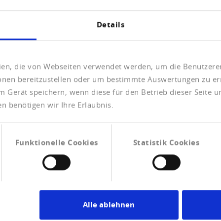
Details
 freundlicher
,7 Punkten zeigt sich wieder eine knappe
uch die Investitionsbereitschaft ist leicht
eien, die von Webseiten verwendet werden, um die Benutzerer
hmen planen aktuell ein entsprechendes
ionen bereitzustellen oder um bestimmte Auswertungen zu er
nnoch bleibt das Niveau unter früheren
m Gerät speichern, wenn diese für den Betrieb dieser Seite 
urückhaltend oder sogar pessimistisch. Ein
n benötigen wir Ihre Erlaubnis.
öglich“, warnt Hantzsch. „Allein auf
erung zu setzen, reiche nicht. Strukturelle
ge Energiepreise und Bürokratieabbau sind
mehr investieren.“ Ein möglicher Lichtblick
Funktionelle Cookies
Statistik Cookies
t, die Arbeitsmarktlage verschlechtert sich
an
Alle ablehnen
äten reduziert. 17,6 Prozent der