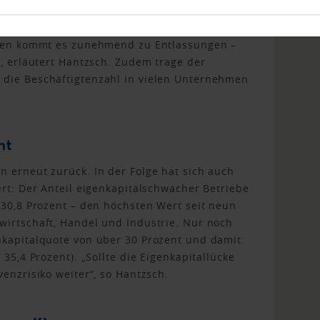
labbau und nur 15,3 Prozent haben
eginn der Rezession versuchten viele Betriebe,
schen kommt es zunehmend zu Entlassungen –
“, erläutert Hantzsch. Zudem trage der
 die Beschäftigtenzahl in vielen Unternehmen
ht
n erneut zurück. In der Folge hat sich auch
ert: Der Anteil eigenkapitalschwacher Betriebe
 30,8 Prozent – den höchsten Wert seit neun
wirtschaft, Handel und Industrie. Nur noch
nkapitalquote von über 30 Prozent und damit
 35,4 Prozent). „Sollte die Eigenkapitallücke
venzrisiko weiter“, so Hantzsch.