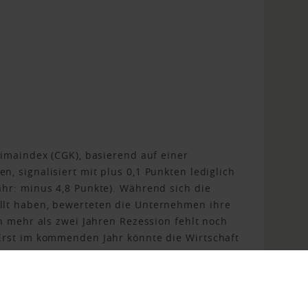
limaindex (CGK), basierend auf einer
, signalisiert mit plus 0,1 Punkten lediglich
hr: minus 4,8 Punkte). Während sich die
llt haben, bewerteten die Unternehmen ihre
h mehr als zwei Jahren Rezession fehlt noch
Erst im kommenden Jahr könnte die Wirtschaft
 durch steigende Staatsausgaben“, erklärt
reditreform Wirtschaftsforschung in Neuss.
ausfällt oder ob die Ausgaben ein Strohfeuer
men ungewiss.“