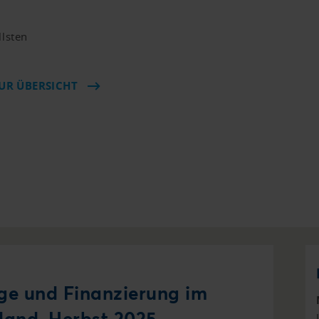
llsten
UR ÜBERSICHT
age und Finanzierung im
land, Herbst 2025