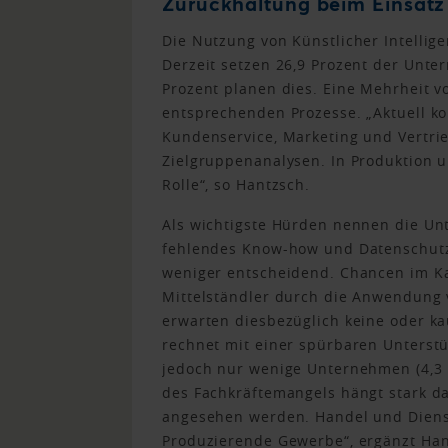
Zurückhaltung beim Einsatz
Die Nutzung von Künstlicher Intellige
Derzeit setzen 26,9 Prozent der Unt
Prozent planen dies. Eine Mehrheit vo
entsprechenden Prozesse. „Aktuell kon
Kundenservice, Marketing und Vertri
Zielgruppenanalysen. In Produktion u
Rolle“, so Hantzsch.
Als wichtigste Hürden nennen die U
fehlendes Know-how und Datenschutz
weniger entscheidend. Chancen im K
Mittelständler durch die Anwendung vo
erwarten diesbezüglich keine oder ka
rechnet mit einer spürbaren Unterstü
jedoch nur wenige Unternehmen (4,3 P
des Fachkräftemangels hängt stark da
angesehen werden. Handel und Dienstl
Produzierende Gewerbe“, ergänzt Han